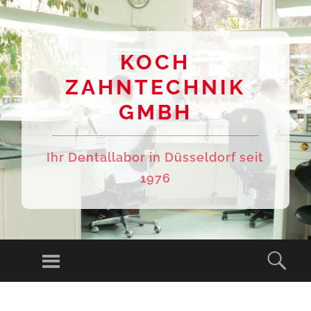
KOCH
ZAHNTECHNIK
GMBH
Ihr Dentallabor in Düsseldorf seit
1976
Menu
Sear
SKIP