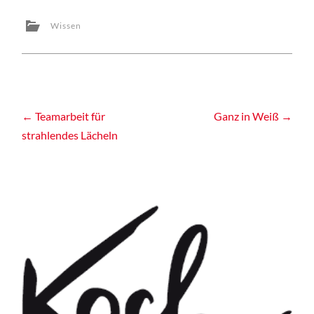
Wissen
Post
←
Teamarbeit für
Ganz in Weiß
→
strahlendes Lächeln
navigation