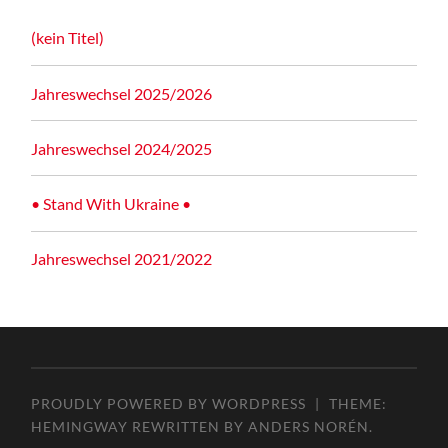
(kein Titel)
Jahreswechsel 2025/2026
Jahreswechsel 2024/2025
• Stand With Ukraine •
Jahreswechsel 2021/2022
PROUDLY POWERED BY WORDPRESS
|
THEME:
HEMINGWAY REWRITTEN BY
ANDERS NORÉN
.