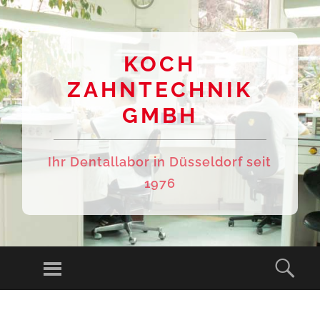
KOCH
ZAHNTECHNIK
GMBH
Ihr Dentallabor in Düsseldorf seit
1976
Menu
Sear
SKIP