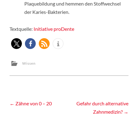
Plaquebildung und hemmen den Stoffwechsel
der Karies-Bakterien.
Textquelle:
Initiative proDente
Wissen
Post
←
Zähne von 0 – 20
Gefahr durch alternative
Zahnmedizin?
→
navigation