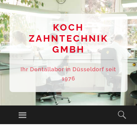
KOCH
ZAHNTECHNIK
GMBH
Ihr Dentallabor in Düsseldorf seit
1976
Menu
Sear
SKIP