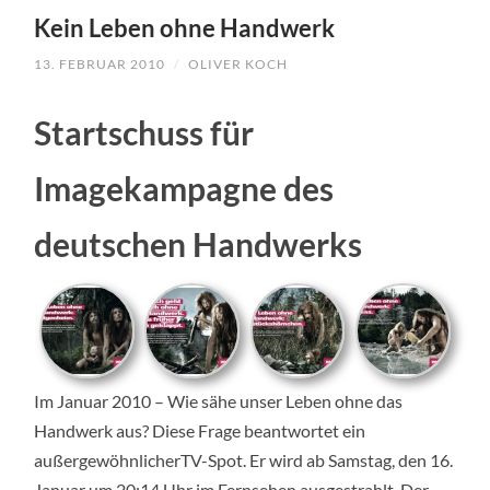
TO
Kein Leben ohne Handwerk
CONTENT
13. FEBRUAR 2010
/
OLIVER KOCH
Startschuss für
Imagekampagne des
deutschen Handwerks
Im Januar 2010 – Wie sähe unser Leben ohne das
Handwerk aus? Diese Frage beantwortet ein
außergewöhnlicherTV-Spot. Er wird ab Samstag, den 16.
Januar um 20:14 Uhr im Fernsehen ausgestrahlt. Der