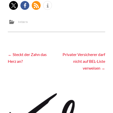
Intern
Post
←
Steckt der Zahn das
Privater Versicherer darf
Herz an?
nicht auf BEL-Liste
navigation
verweisen
→