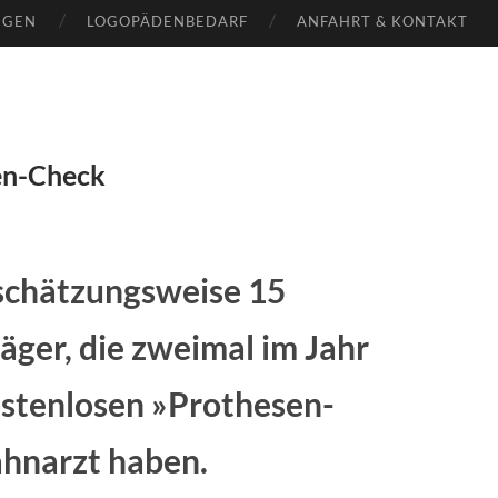
NGEN
LOGOPÄDENBEDARF
ANFAHRT & KONTAKT
sen-Check
 schätzungsweise 15
äger, die zweimal im Jahr
ostenlosen »Prothesen-
ahnarzt haben.