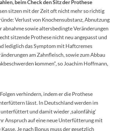
ahlen, beim Check den Sitz der Prothese
n sitzen mit der Zeit oft nicht mehr so richtig
Gründe: Verlust von Knochensubstanz, Abnutzung
er abnahme sowie altersbedingte Veränderungen
lecht sitzende Prothese nicht neu angepasst und
 und lediglich das Symptom mit Haftcremes
Veränderungen am Zahnfleisch, sowie zum Abbau
enkbeschwerden kommen“, so Joachim Hoffmann,
u
Folgen verhindern, indem er die Prothese
terfüttern lässt. In Deutschland werden im
 unterfüttert und damit wieder ‚salonfähig’
hr Anspruch auf eine neue Unterfütterung mit
 Kasse. Je nach Bonus muss der gesetzlich