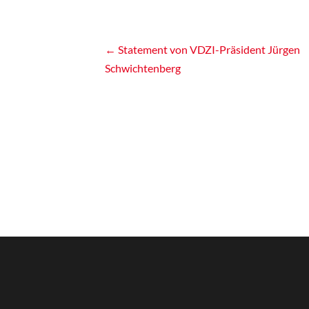
Post
←
Statement von VDZI-Präsident Jürgen
Schwichtenberg
navigation