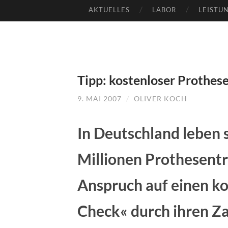
AKTUELLES
LABOR
LEISTU
SKIP
TO
CONTENT
Tipp: kostenloser Prothe
9. MAI 2007
/
OLIVER KOCH
In Deutschland leben
Millionen Prothesentr
Anspruch auf einen k
Check« durch ihren Z