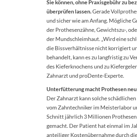
Sie können, ohne Praxisgebühr zu bez
überprüfen lassen.
Gerade Vollprothese
und sicher wie am Anfang. Mögliche 
der Prothesenzähne, Gewichtszu-, od
der Mundschleimhaut.
„Wird eine sch
die Bissverhältnisse nicht korrigiert
behandelt, kann es zu langfristig zu 
des Kieferknochens und zu Kiefergel
Zahnarzt und proDente-Experte.
Unterfütterung macht Prothesen ne
Der Zahnarzt kann solche schädlichen 
vom Zahntechniker im Meisterlabor un
Schnitt jährlich 3 Millionen Prothesen
gemacht. Der Patient hat einmal im Ja
anteiliger Kostenübernahme durch die