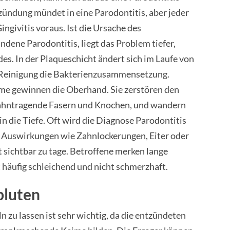
zündung mündet in eine Parodontitis, aber jeder
ngivitis voraus. Ist die Ursache des
ndene Parodontitis, liegt das Problem tiefer,
es. In der Plaqueschicht ändert sich im Laufe von
 Reinigung die Bakterienzusammensetzung.
me gewinnen die Oberhand. Sie zerstören den
 zahntragende Fasern und Knochen, und wandern
n die Tiefe. Oft wird die Diagnose Parodontitis
n Auswirkungen wie Zahnlockerungen, Eiter oder
t sichtbar zu tage. Betroffene merken lange
t häufig schleichend und nicht schmerzhaft.
bluten
 zu lassen ist sehr wichtig, da die entzündeten