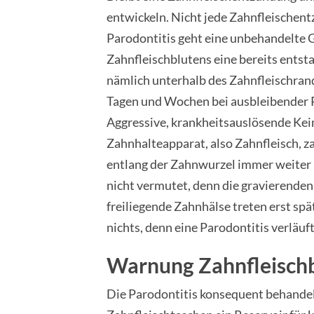
entwickeln. Nicht jede Zahnfleischent
Parodontitis geht eine unbehandelte Gi
Zahnfleischblutens eine bereits entsta
nämlich unterhalb des Zahnfleischrand
Tagen und Wochen bei ausbleibender
Aggressive, krankheitsauslösende Kei
Zahnhalteapparat, also Zahnfleisch,
entlang der Zahnwurzel immer weiter i
nicht vermutet, denn die gravierende
freiliegende Zahnhälse treten erst spä
nichts, denn eine Parodontitis verläuf
Warnung Zahnfleisch
Die Parodontitis konsequent behandeln