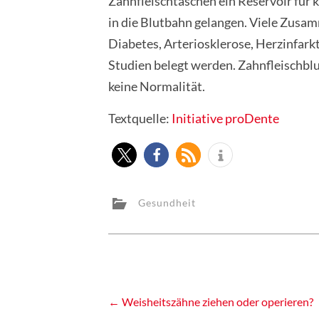
Zahnfleischtaschen ein Reservoir für
in die Blutbahn gelangen. Viele Zus
Diabetes, Arteriosklerose, Herzinfark
Studien belegt werden. Zahnfleischblu
keine Normalität.
Textquelle:
Initiative proDente
Gesundheit
Post
←
Weisheitszähne ziehen oder operieren?