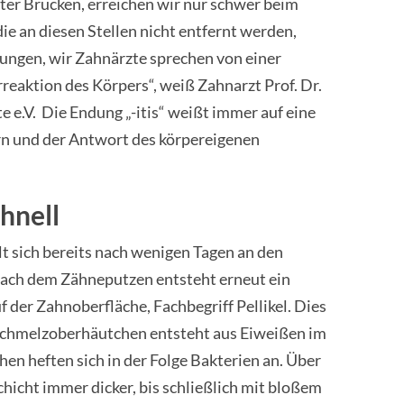
er Brücken, erreichen wir nur schwer beim
ie an diesen Stellen nicht entfernt werden,
ungen, wir Zahnärzte sprechen von einer
rreaktion des Körpers“, weiß Zahnarzt Prof. Dr.
e e.V. Die Endung „-itis“ weißt immer auf eine
rn und der Antwort des körpereigenen
hnell
t sich bereits nach wenigen Tagen an den
nach dem Zähneputzen entsteht erneut ein
der Zahnoberfläche, Fachbegriff Pellikel. Dies
s Schmelzoberhäutchen entsteht aus Eiweißen im
en heften sich in der Folge Bakterien an. Über
hicht immer dicker, bis schließlich mit bloßem