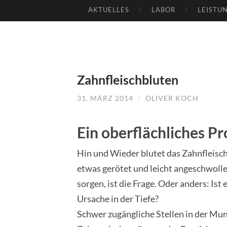
AKTUELLES
LABOR
LEISTU
SKIP
TO
CONTENT
Zahnfleischbluten
31. MÄRZ 2014
/
OLIVER KOCH
Ein oberflächliches P
Hin und Wieder blutet das Zahnfleisch
etwas gerötet und leicht angeschwoll
sorgen, ist die Frage. Oder anders: Ist
Ursache in der Tiefe?
Schwer zugängliche Stellen in der Mun