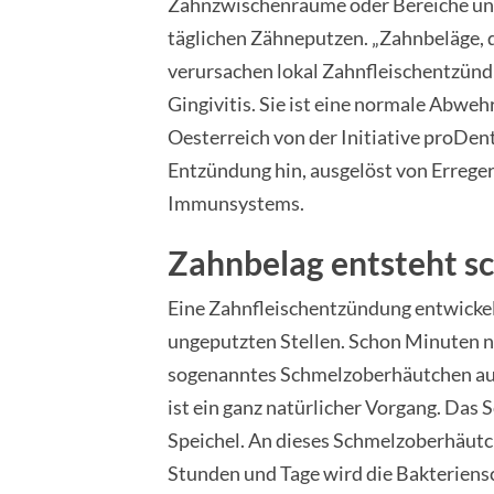
Zahnzwischenräume oder Bereiche unt
täglichen Zähneputzen. „Zahnbeläge, d
verursachen lokal Zahnfleischentzünd
Gingivitis. Sie ist eine normale Abweh
Oesterreich von der Initiative proDent
Entzündung hin, ausgelöst von Errege
Immunsystems.
Zahnbelag entsteht sc
Eine Zahnfleischentzündung entwickel
ungeputzten Stellen. Schon Minuten 
sogenanntes Schmelzoberhäutchen auf 
ist ein ganz natürlicher Vorgang. Da
Speichel. An dieses Schmelzoberhäutch
Stunden und Tage wird die Bakteriensc