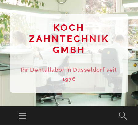
KOCH
ZAHNTECHNIK
GMBH
Ihr Dentallabor in Düsseldorf seit
1976
Menu
Sear
SKIP