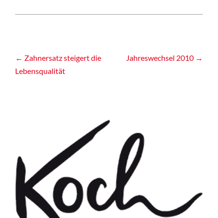
Post
←
Zahnersatz steigert die
Jahreswechsel 2010
→
Lebensqualität
navigation